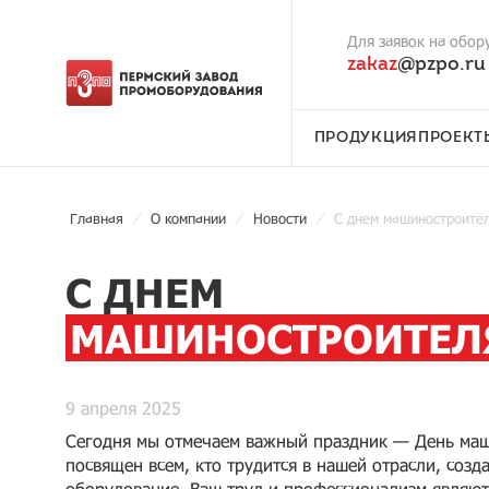
Для заявок на обор
zakaz
@pzpo.ru
ПРОДУКЦИЯ
ПРОЕКТ
Главная
О компании
Новости
С днем машиностроител
С ДНЕМ
МАШИНОСТРОИТЕЛ
9 апреля 2025
Сегодня мы отмечаем важный праздник — День маш
посвящен всем, кто трудится в нашей отрасли, созд
оборудование. Ваш труд и профессионализм являют