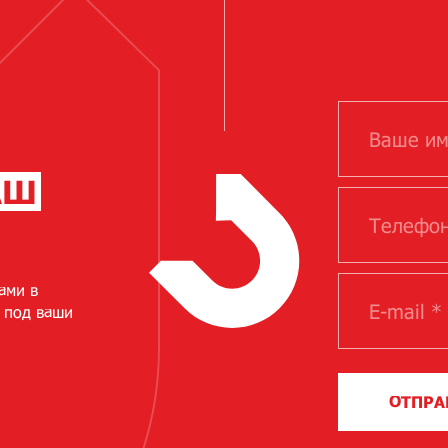
АШ
ами в
 под ваши
ОТПРА