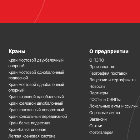
Краны
О предприятии
Кран мостовой двухбалочный
О ПЗПО
опорный
Производство
Кран мостовой однобалочный
География поставок
подвесной
Лицензии и сертификаты
Кран мостовой однобалочный
Новости
опорный
Партнеры
Кран козловой однобалочный
ГОСТы и СНИПы
Кран козловой двухбалочный
Локальные акты и ссылки
Кран консольный поворотный
Опросные листы
Кран консольный передвижной
Вакансии
Кран-балка подвесная
Статьи
Кран-балка опорная
Фотогалерея
Легкая крановая система