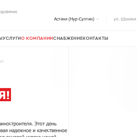
удование
Астана (Нур-Султан)
ул. Шокана
Ы
УСЛУГИ
О КОМПАНИИ
СНАБЖЕНИЕ
КОНТАКТЫ
я!
Я!
иностроителя. Этот день
авая надежное и качественное
ся основой успеха нашей