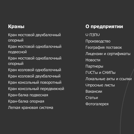
Краны
О предприятии
Кран мостовой двухбалочный
О ПЗПО
опорный
Производство
Кран мостовой однобалочный
География поставок
подвесной
Лицензии и сертификаты
Кран мостовой однобалочный
Новости
опорный
Партнеры
Кран козловой однобалочный
ГОСТы и СНИПы
Кран козловой двухбалочный
Локальные акты и ссылки
Кран консольный поворотный
Опросные листы
Кран консольный передвижной
Вакансии
Кран-балка подвесная
Статьи
Кран-балка опорная
Фотогалерея
Легкая крановая система