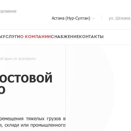
удование
Астана (Нур-Султан)
ул. Шокана
Ы
УСЛУГИ
О КОМПАНИИ
СНАБЖЕНИЕ
КОНТАКТЫ
й кран от козлового
МОСТОВОЙ
О
ремещения тяжелых грузов в
ла, склада или промышленного