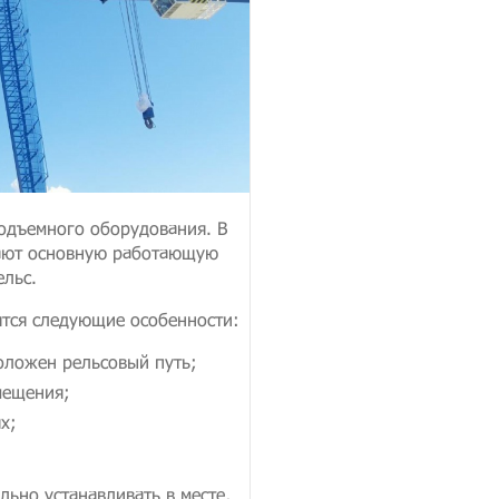
подъемного оборудования. В
вают основную работающую
ельс.
ятся следующие особенности:
оложен рельсовый путь;
мещения;
х;
льно устанавливать в месте,